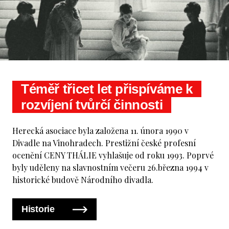
Téměř třicet let přispíváme k
rozvíjení tvůrčí činnosti
Herecká asociace byla založena 11. února 1990 v
Divadle na Vinohradech. Prestižní české profesní
ocenění CENY THÁLIE vyhlašuje od roku 1993. Poprvé
byly uděleny na slavnostním večeru 26.března 1994 v
historické budově Národního divadla.
Historie