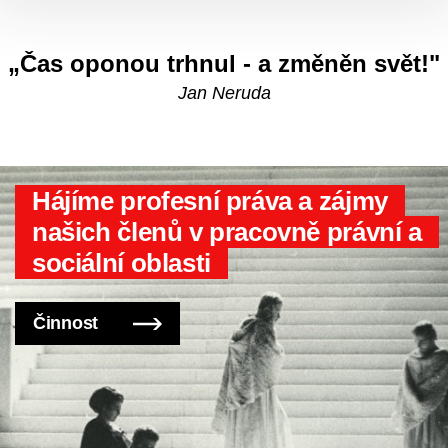
„Čas oponou trhnul - a změněn svět!"
Jan Neruda
Hájíme profesní práva a zájmy
našich členů v pracovně právní a
sociální oblasti
Činnost