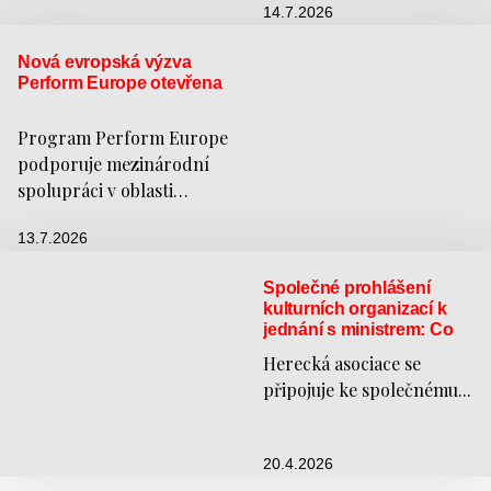
14.7.2026
Nová evropská výzva
Perform Europe otevřena
Program Perform Europe
podporuje mezinárodní
spolupráci v oblasti
scénických umění. Výzva
13.7.2026
je...
Společné prohlášení
kulturních organizací k
jednání s ministrem: Co
se podařilo vyjednat?
Herecká asociace se
připojuje ke společnému...
20.4.2026