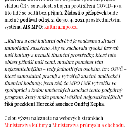
vládou ČR v souvislosti s bojem proti šíření COVID-19 a
tito lidé se ocitli bez příjmů.
Žádosti o příspěvek
bude
možné
podávat od 15. 2. do 30. 4. 2021
prostřednictvím
systému
AIS MPO
:
kultura.mpo.cz
.
„
Kultura a celé kulturní odvětví je současnou situací
mimořádně zasaženo. Aby se zachovala vysoká úroveň
naší kultury a nemalé finanční prostředky, které tato
oblast přináší naší zemi, musíme pomáhat těm
nejzranitelnějším – tedy jednotlivým osobám, tzv. OSVČ –
které samostatně pracují a vytvářejí značné umělecké i
finanční hodnoty. Jsem rád, že MPO i MK vytvořila ve
spolupráci s řadou uměleckých asociací tento podpůrný
program, který může pomoci většině nejpostiženějších,
“
říká prezident Herecké asociace Ondřej Kepka.
Celou výzvu naleznete na webových stránkách
Ministerstva kultury
a
Ministerstva průmyslu a obchodu
.