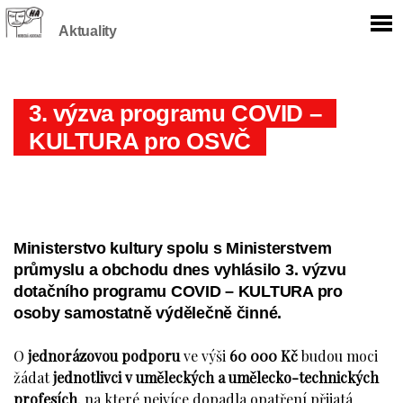
Aktuality
3. výzva programu COVID –
KULTURA pro OSVČ
Ministerstvo kultury spolu s Ministerstvem
průmyslu a obchodu dnes vyhlásilo 3. výzvu
dotačního programu COVID – KULTURA pro
osoby samostatně výdělečně činné.
O
jednorázovou podporu
ve výši
60 000 Kč
budou moci
žádat
jednotlivci v uměleckých a umělecko-technických
profesích
, na které nejvíce dopadla opatření přijatá