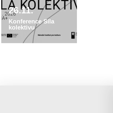
26.11.
Konference Síla
kolektivu