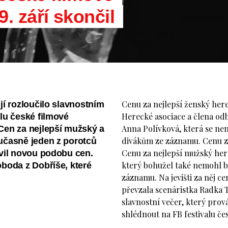
. září skončil
Cenu za nejlepší ženský her
jí rozloučilo slavnostním
Herecké asociace a člena od
lu české filmové
Anna Polívková, která se ne
Cen za nejlepší mužský a
divákům ze záznamu. Cenu za 
učasně jeden z porotců
Cenu za nejlepší mužský here
avil novou podobu cen.
který bohužel také nemohl 
boda z Dobříše, které
záznamu. Na jevišti za něj c
převzala scenáristka Radka 
slavnostní večer, který pro
shlédnout na FB festivalu če