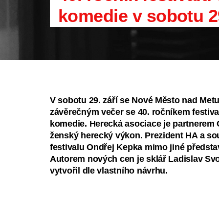
komedie v sobotu 29
V sobotu 29. září se Nové Město nad Metu
závěrečným večer se 40. ročníkem festiva
komedie. Herecká asociace je partnerem 
ženský herecký výkon. Prezident HA a so
festivalu Ondřej Kepka mimo jiné předst
Autorem nových cen je sklář Ladislav Svo
vytvořil dle vlastního návrhu.