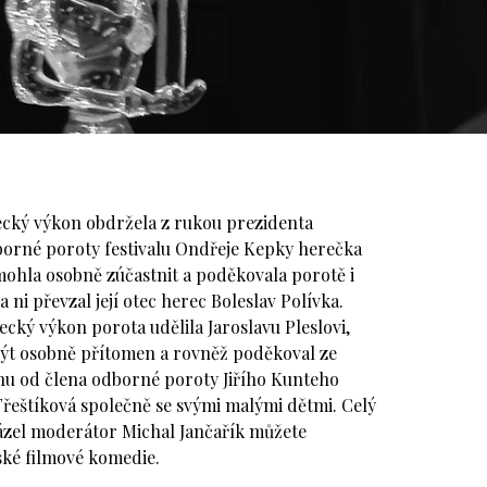
ecký výkon obdržela z rukou prezidenta
borné poroty festivalu Ondřeje Kepky herečka
mohla osobně zúčastnit a poděkovala porotě i
ni převzal její otec herec Boleslav Polívka.
cký výkon porota udělila Jaroslavu Pleslovi,
být osobně přítomen a rovněž poděkoval ze
enu od člena odborné poroty Jiřího Kunteho
Třeštíková společně se svými malými dětmi. Celý
vázel moderátor Michal Jančařík můžete
ské filmové komedie.