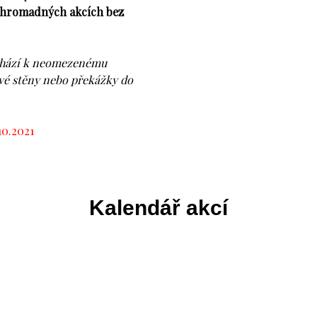
na hromadných akcích bez
dochází k neomezenému
vé stěny nebo překážky do
10.2021
Kalendář akcí