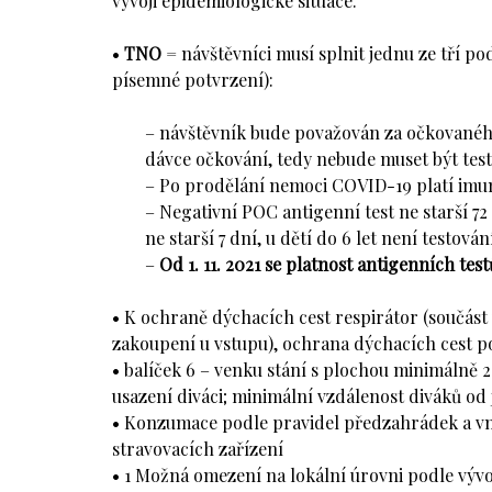
vývoji epidemiologické situace.
•
TNO
= návštěvníci musí splnit jednu ze tří p
písemné potvrzení):
– návštěvník bude považován za očkovanéh
dávce očkování, tedy nebude muset být tes
– Po prodělání nemoci COVID-19 platí imun
– Negativní POC antigenní test ne starší 7
ne starší 7 dní, u dětí do 6 let není testov
–
Od 1. 11. 2021 se platnost antigenních tes
• K ochraně dýchacích cest respirátor (součás
zakoupení u vstupu), ochrana dýchacích cest 
• balíček 6 – venku stání s plochou minimálně 2
usazení diváci; minimální vzdálenost diváků od 
• Konzumace podle pravidel předzahrádek a vn
stravovacích zařízení
• 1 Možná omezení na lokální úrovni podle vývo