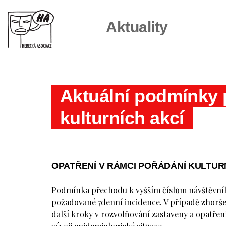
Aktuality
Aktuální podmínky 
kulturních akcí
OPATŘENÍ V RÁMCI POŘÁDÁNÍ KULTURN
Podmínka přechodu k vyšším číslům návštěvní
požadované 7denní incidence. V případě zhorše
další kroky v rozvolňování zastaveny a opatřen