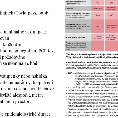
odmínek (Covid pass, popř.
o minimálně 14 dní po 2.
tován
ita 180 dní
2 hod nebo negativní PCR test
ání požadováno
tů se mění na 24 hod.
t vstupenky nebo nabídka
podle mimořádných opatření
 m2 na 1 osobu; uvnitř pouze
jeviště alespoň 2 metry
itřních prostor
je epidemiologické situace