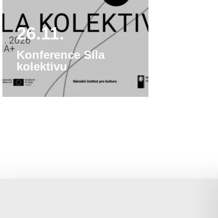
26.11.
Konference Síla
kolektivu