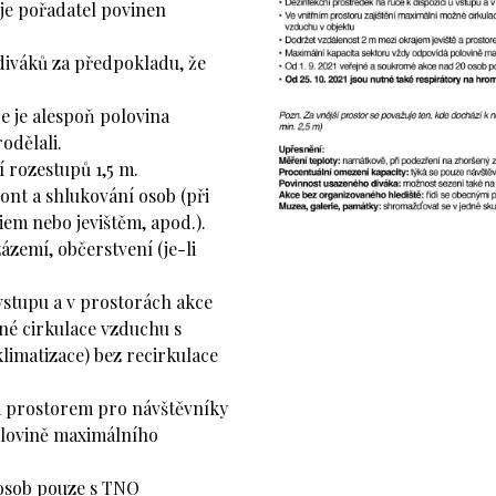
je pořadatel povinen
diváků za předpokladu, že
e je alespoň polovina
odělali.
 rozestupů 1,5 m.
ont a shlukování osob (při
iem nebo jevištěm, apod.).
zázemí, občerstvení (je-li
 vstupu a v prostorách akce
né cirkulace vzduchu s
imatizace) bez recirkulace
 a prostorem pro návštěvníky
olovině maximálního
 osob pouze s TNO