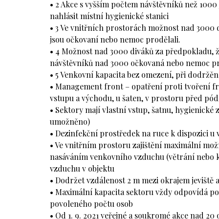
• 2 Akce s vyšším počtem návštěvníků než 1000 
nahlásit místní hygienické stanici
• 3 Ve vnitřních prostorách možnost nad 3000 
jsou očkovaní nebo nemoc prodělali.
• 4 Možnost nad 3000 diváků za předpokladu, ž
návštěvníků nad 3000 očkovaná nebo nemoc pr
• 5 Venkovní kapacita bez omezení, při dodržění
• Management front – opatření proti tvoření fr
vstupu a východu, u šaten, v prostoru před pód
• Sektory mají vlastní vstup, šatnu, hygienické 
umožněno)
• Dezinfekční prostředek na ruce k dispozici u
• Ve vnitřním prostoru zajištění maximální mož
nasáváním venkovního vzduchu (větrání nebo kl
vzduchu v objektu
• Dodržet vzdálenost 2 m mezi okrajem jeviště
• Maximální kapacita sektoru vždy odpovídá p
povoleného počtu osob
• Od 1. 9. 2021 veřejné a soukromé akce nad 20