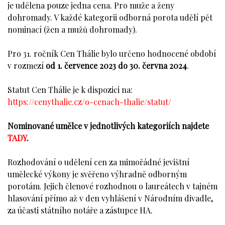
je udělena pouze jedna cena. Pro muže a ženy
dohromady. V každé kategorii odborná porota udělí pět
nominací (žen a mužů dohromady).
Pro 31. ročník Cen Thálie bylo určeno hodnocené období
v rozmezí
od 1. července 2023 do 30. června 2024
.
Statut Cen Thálie je k dispozici na:
https://cenythalie.cz/o-cenach-thalie/statut/
Nominované umělce v jednotlivých kategoriích najdete
TADY
.
Rozhodování o udělení cen za mimořádné jevištní
umělecké výkony je svěřeno výhradně odborným
porotám. Jejich členové rozhodnou o laureátech v tajném
hlasování přímo až v den vyhlášení v Národním divadle,
za účasti státního notáře a zástupce HA.