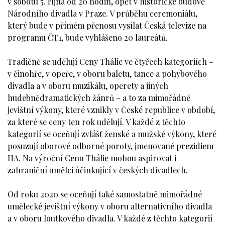
v sobotu 5. října od 20 hodin, opět v historické budově
Národního divadla v Praze. V průběhu ceremoniálu,
který bude v přímém přenosu vysílat Česká televize na
programu ČT1, bude vyhlášeno 20 laureátů.
Tradičně se udělují Ceny Thálie ve čtyřech kategoriích –
v činohře, v opeře, v oboru baletu, tance a pohybového
divadla a v oboru muzikálu, operety a jiných
hudebnědramatických žánrů – a to za mimořádné
jevištní výkony, které vznikly v České republice v období,
za které se ceny ten rok udělují. V každé z těchto
kategorií se oceňují zvlášť ženské a mužské výkony, které
posuzují oborové odborné poroty, jmenované prezidiem
HA. Na výroční Cenu Thálie mohou aspirovat i
zahraniční umělci účinkující v českých divadlech.
Od roku 2020 se oceňují také samostatně mimořádné
umělecké jevištní výkony v oboru alternativního divadla
a v oboru loutkového divadla. V každé z těchto kategorií