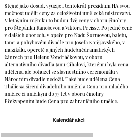
Stejně jako dosud, využije i tentokrát prezidium HA svou
možnost udělit ceny za celoživotní umělecké mistrovství.
V letošním ročníku to budou dvě ceny v oboru činohry
pro Štěpánku Ranošovou a Viktora Preisse. Po jedné ceně
v dalších oborech, v opeře pro Naďu Šormovou, baletu,
tanci a pohybovém divadle pro Josefa Kotěšovského, v
muzikálu, operetě a jiných hudebnědramatických
žánrech pro Helenu Vondráčkovou, v oboru
alternativního divadla Janu Číhalovi, kterému byla cena
udělena, ale bohužel se slavnostního ceremoniálu v
Národním divadle nedožil. Také bude udělena Cena
Thálie za šíření divadelního umění a Cena pro mladého
umělce či umělkyni do 33 let v oboru činohry.
Překvapením bude Cena pro zahraničního umělce.
Kalendář akcí