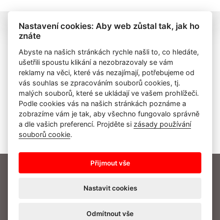
Nastavení cookies: Aby web zůstal tak, jak ho
znáte
Abyste na našich stránkách rychle našli to, co hledáte,
ušetřili spoustu klikání a nezobrazovaly se vám
reklamy na věci, které vás nezajímají, potřebujeme od
vás souhlas se zpracováním souborů cookies, tj.
malých souborů, které se ukládají ve vašem prohlížeči.
Podle cookies vás na našich stránkách poznáme a
zobrazíme vám je tak, aby všechno fungovalo správně
a dle vašich preferencí. Projděte si
zásady používání
souborů cookie
.
Přijmout vše
O nás
Činnost
Aktuality
Kalendář akcí
Členství
Partneři
Kontakt
Nastavit cookies
Herecká asociace © 2026
Web by: digiONE
Odmítnout vše
Nastavení cookies