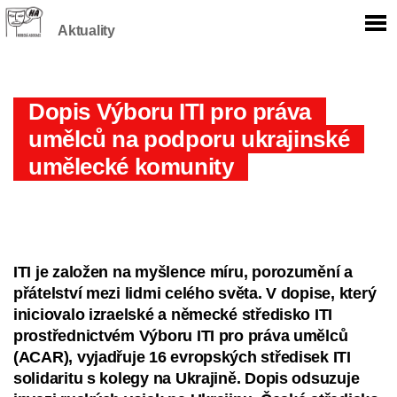
Aktuality
Dopis Výboru ITI pro práva
umělců na podporu ukrajinské
umělecké komunity
ITI je založen na myšlence míru, porozumění a
přátelství mezi lidmi celého světa. V dopise, který
iniciovalo izraelské a německé středisko ITI
prostřednictvém Výboru ITI pro práva umělců
(ACAR), vyjadřuje 16 evropských středisek ITI
solidaritu s kolegy na Ukrajině. Dopis odsuzuje