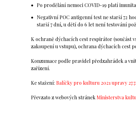
Po prodělání nemoci COVID-19 platí imunita
Negativní POC antigenní test ne starší 72 ho
starší 7 dní, u dětí do 6 let není testování p
K ochraně dýchacích cest respirátor (součást 
zakoupení u vstupu), ochrana dýchacích cest 
Konzumace podle pravidel předzahrádek a vnit
zařízení.
Ke stažení:
Balíčky pro kulturu 2021 upravy 27.7
Převzato z webových stránek
Ministerstva kult