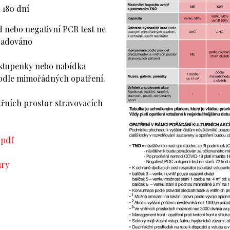
 180 dní
d nebo negativní PCR test ne
ožadováno
vstupenky nebo nabídka
podle mimořádných opatření.
řních prostor stravovacích
.pdf
ury