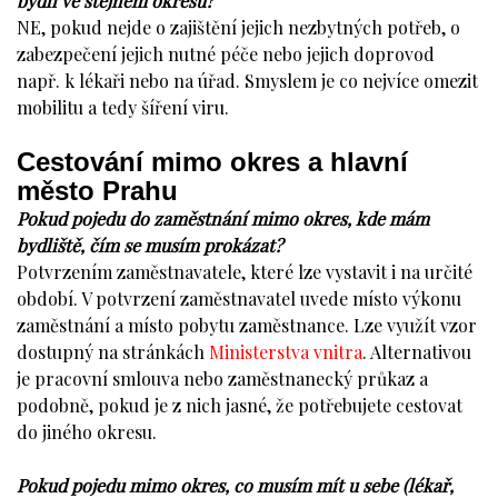
bydlí ve stejném okresu?
NE, pokud nejde o zajištění jejich nezbytných potřeb, o
zabezpečení jejich nutné péče nebo jejich doprovod
např. k lékaři nebo na úřad. Smyslem je co nejvíce omezit
mobilitu a tedy šíření viru.
Cestování mimo okres a hlavní
město Prahu
Pokud pojedu do zaměstnání mimo okres, kde mám
bydliště, čím se musím prokázat?
Potvrzením zaměstnavatele, které lze vystavit i na určité
období. V potvrzení zaměstnavatel uvede místo výkonu
zaměstnání a místo pobytu zaměstnance. Lze využít vzor
dostupný na stránkách
Ministerstva vnitra
. Alternativou
je pracovní smlouva nebo zaměstnanecký průkaz a
podobně, pokud je z nich jasné, že potřebujete cestovat
do jiného okresu.
Pokud pojedu mimo okres, co musím mít u sebe (lékař,