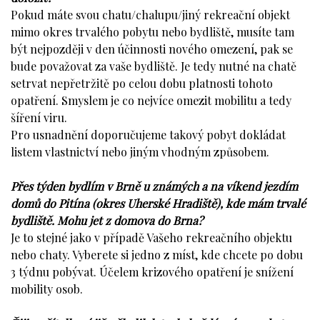
Pokud máte svou chatu/chalupu/jiný rekreační objekt
mimo okres trvalého pobytu nebo bydliště, musíte tam
být nejpozději v den účinnosti nového omezení, pak se
bude považovat za vaše bydliště. Je tedy nutné na chatě
setrvat nepřetržitě po celou dobu platnosti tohoto
opatření. Smyslem je co nejvíce omezit mobilitu a tedy
šíření viru.
Pro usnadnění doporučujeme takový pobyt dokládat
listem vlastnictví nebo jiným vhodným způsobem.
Přes týden bydlím v Brně u známých a na víkend jezdím
domů do Pitína (okres Uherské Hradiště), kde mám trvalé
bydliště. Mohu jet z domova do Brna?
Je to stejné jako v případě Vašeho rekreačního objektu
nebo chaty. Vyberete si jedno z míst, kde chcete po dobu
3 týdnu pobývat. Účelem krizového opatření je snížení
mobility osob.