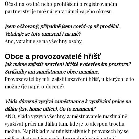
Účast na svatbě nebo prohlášení o registrovaném
partnerství je možná jen v rámci Vašeho okresu.
Jsem očkovaný, případně jsem covid-19 už prodělal.
Vztahuje se toto omezení i na mě?
Ano, vztahuje se na všechny osoby.
Obce a provozovatelé hřišť
Jak máme zajistit uzavření hřiště v otevřeném prostoru?
Strážníky ani zaměstnance obce nemáme.
Provozovatel by měl zajistit uzavření hřišť, u kterých je to
možné (je např. oplocené).
Vláda důrazně vyzývá zaměstnance k využívání práce na
dálku (tzv. home office). Co to znamená?
ANO, vláda vyzývá všechny zaměstnavatele maximálně
využívat práci na dálku tam, kde je to alespoň trochu
možné. Například v administrativních provozech by se
měli vyskytovat jen osoby bezpodmínečně nutné k