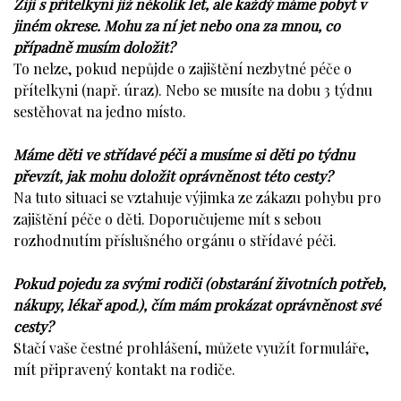
Žiji s přítelkyní již několik let, ale každý máme pobyt v
jiném okrese. Mohu za ní jet nebo ona za mnou, co
případně musím doložit?
To nelze, pokud nepůjde o zajištění nezbytné péče o
přítelkyni (např. úraz). Nebo se musíte na dobu 3 týdnu
sestěhovat na jedno místo.
Máme děti ve střídavé péči a musíme si děti po týdnu
převzít, jak mohu doložit oprávněnost této cesty?
Na tuto situaci se vztahuje výjimka ze zákazu pohybu pro
zajištění péče o děti. Doporučujeme mít s sebou
rozhodnutím příslušného orgánu o střídavé péči.
Pokud pojedu za svými rodiči (obstarání životních potřeb,
nákupy, lékař apod.), čím mám prokázat oprávněnost své
cesty?
Stačí vaše čestné prohlášení, můžete využít formuláře,
mít připravený kontakt na rodiče.