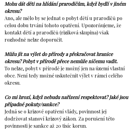
Mohu dát děti na hlídání prarodičům, když bydlí v jiném
okresu?
Ano, ale mělo by se jednat o pobyt dětí u prarodičů po
celou dobu trvání tohoto opatření. Upozorňujeme, že
kontakt dětí a prarodičů (riziková skupina) však
rozhodně nelze doporučit.
Můžu jít na výlet do přírody a překračovat hranice
okresu? Pobyt v přírodě přece nemůže ničemu vadit.
To nelze, pobyt v přírodě je možný jen na území vlastní
obce. Není tedy možné uskutečnit výlet v rámci celého
okresu.
Co mi hrozí, když nebudu nařízení respektovat? Jaké jsou
případné pokuty/sankce?
Jedná se o krizové opatření vlády, povinnost jej
dodržovat stanoví krizový zákon. Za porušení této
povinnosti je sankce až 20 tisíc korun.