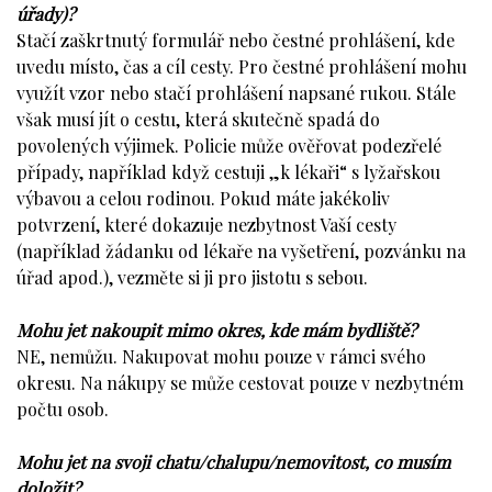
úřady)?
Stačí zaškrtnutý formulář nebo čestné prohlášení, kde
uvedu místo, čas a cíl cesty. Pro čestné prohlášení mohu
využít vzor nebo stačí prohlášení napsané rukou. Stále
však musí jít o cestu, která skutečně spadá do
povolených výjimek. Policie může ověřovat podezřelé
případy, například když cestuji „k lékaři“ s lyžařskou
výbavou a celou rodinou. Pokud máte jakékoliv
potvrzení, které dokazuje nezbytnost Vaší cesty
(například žádanku od lékaře na vyšetření, pozvánku na
úřad apod.), vezměte si ji pro jistotu s sebou.
Mohu jet nakoupit mimo okres, kde mám bydliště?
NE, nemůžu. Nakupovat mohu pouze v rámci svého
okresu. Na nákupy se může cestovat pouze v nezbytném
počtu osob.
Mohu jet na svoji chatu/chalupu/nemovitost, co musím
doložit?