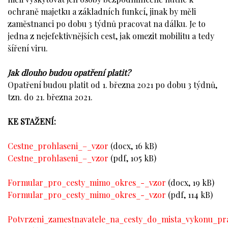
ochraně majetku a základních funkcí, jinak by měli
zaměstnanci po dobu 3 týdnů pracovat na dálku. Je to
jedna z nejefektivnějších cest, jak omezit mobilitu a tedy
šíření viru.
Jak dlouho budou opatření platit?
Opatření budou platit od 1. března 2021 po dobu 3 týdnů,
tzn. do 21. března 2021.
KE STAŽENÍ:
Cestne_prohlaseni_–_vzor
(docx, 16 kB)
Cestne_prohlaseni_–_vzor
(pdf, 105 kB)
Formular_pro_cesty_mimo_okres_-_vzor
(docx, 19 kB)
Formular_pro_cesty_mimo_okres_-_vzor
(pdf, 114 kB)
Potvrzeni_zamestnavatele_na_cesty_do_mista_vykonu_pr