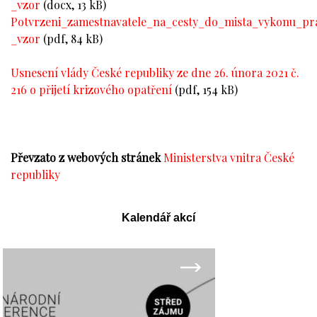
_vzor
(docx, 13 kB)
Potvrzeni_zamestnavatele_na_cesty_do_mista_vykonu_pr
_vzor
(pdf, 84 kB)
Usnesení vlády České republiky ze dne 26. února 2021 č.
216 o přijetí krizového opatření
(pdf, 154 kB)
Převzato z webových stránek
Ministerstva vnitra České
republiky
Kalendář akcí