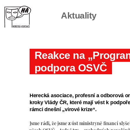
Aktuality
Reakce na „Progra
podpora OSVČ
Herecká asociace, profesní a odborová or
kroky Vlády ČR, které mají vést k podpoře
rámci dnešní „virové krize“.
Jsme rádi, že jsme z úst ministryně financí slyš