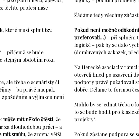
– jako jsou umělci, zpěváci,
logicky – pocítila problémy 
é z těchto profesí naše
Žádáme tedy všechny zúčastn
 které musí splnit tzv.
Pokud není možné odškodnit
preferovali…)
– při splnění 
logické – pak by se dalo vyc
 – přičemž se bude
(domluvených zakázek, předst
se stejným obdobím roku
Na Herecké asociaci v rámci
otevřeli hned po uzavření di
, ale třeba o scenáristy či
podpory právě požadovali so
příjmy – ba právě naopak.
dobře. Děláme to formou če
m zpožděním a výjimkou není
Mohlo by se jednat třeba o 
to se bude hodit pro klasick
ak
může mít někdo štěstí
, že
projekty“.
ář za dlouhodobou práci – a
e mít smůlu
, že zrovna větší
Pokud zůstane podpora se so