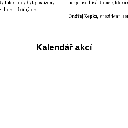
dy tak mohly být postiženy
nespravedlivá dotace, která
osáhne – druhý ne.
Ondřej Kepka
, Prezident He
Kalendář akcí