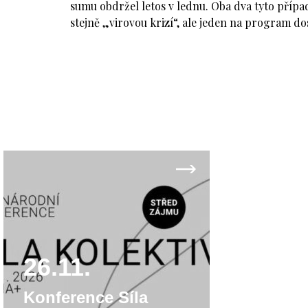
sumu obdržel letos v lednu. Oba dva tyto přípa
stejně „virovou krizí“, ale jeden na program d
26.11.
Konference Síla