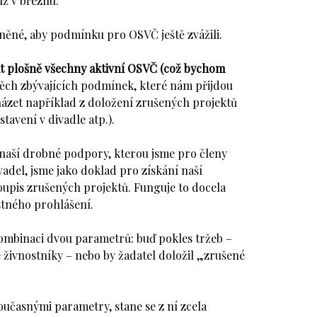
už v březnu.
ěné, aby podmínku pro OSVČ ještě zvážili.
 plošně všechny aktivní OSVČ (což bychom
těch zbývajících podmínek, které nám přijdou
házet například z doložení zrušených projektů
avení v divadle atp.).
 naší drobné podpory, kterou jsme pro členy
vadel, jsme jako doklad pro získání naší
upis zrušených projektů. Funguje to docela
stného prohlášení.
kombinaci dvou parametrů: buď pokles tržeb –
é živnostníky – nebo by žadatel doložil „zrušené
učasnými parametry, stane se z ní zcela