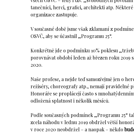
všech OSVČ – tedy i tzv. „svobodných povolání“ 
tanečníci, herci, grafici, architekti atp. Někter
organizace zastupuje.
V současné době jsme však zklamaní z podmínek,
OSVČ, aby se účastnil „Programu 25“.
Konkrétně jde o podmínku 10% poklesu „tržeb“
porovnávat období leden až březen roku 2019 
2020.
Naše profese, a nejde teď samozřejmě jen o herce
režiséry, choreografy atp., nemají pravidelné 
Honoráře se proplácejí často s mnohatýdenní
odložená splatnost i několik měsíců.
Podle současných podmínek „Programu 25“ t
zcela náhodu v lednu 2019 obdržel větší honor
v roce 2020 neobdržel – a naopak – někdo
bud