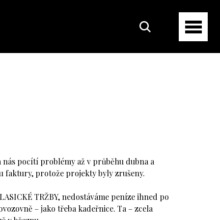
ina nás pocítí problémy až v průběhu dubna a
 faktury, protože projekty byly zrušeny.
KLASICKÉ TRŽBY, nedostáváme peníze ihned po
vozovně – jako třeba kadeřnice. Ta – zcela