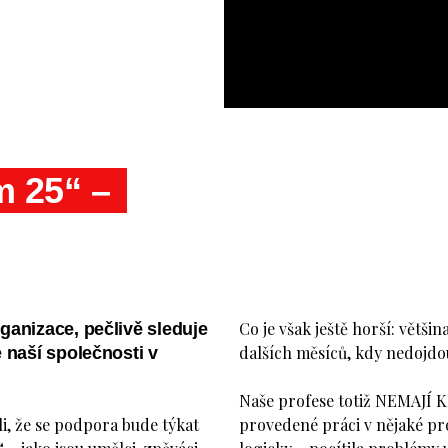
m 25“ –
Co je však ještě horší: větš
ganizace, pečlivě sleduje
dalších měsíců, kdy nedojdou
 naší společnosti v
Naše profese totiž NEMAJÍ 
eli, že se podpora bude týkat
provedené práci v nějaké pro