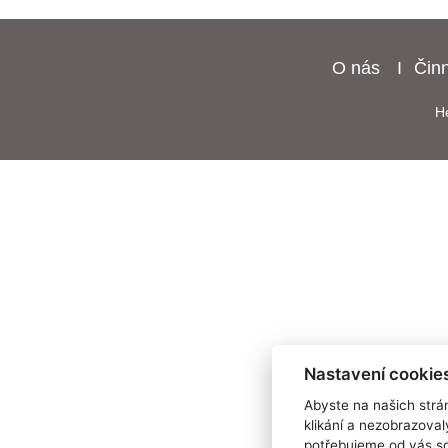
O nás
Čin
H
Nastavení cookies
Abyste na našich strán
klikání a nezobrazoval
potřebujeme od vás so