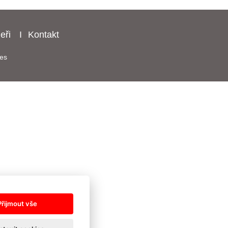
eři
Kontakt
es
Přijmout vše