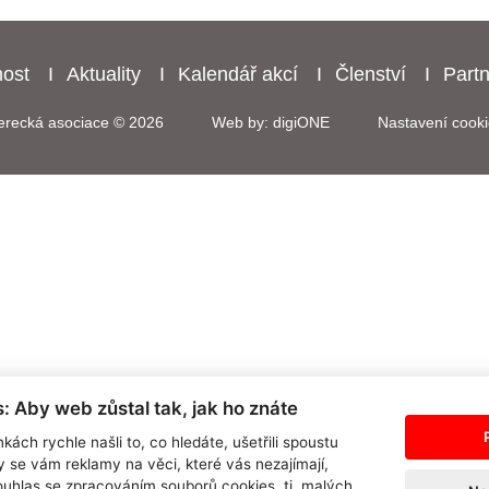
nost
Aktuality
Kalendář akcí
Členství
Partn
erecká asociace © 2026
Web by: digiONE
Nastavení cooki
: Aby web zůstal tak, jak ho znáte
kách rychle našli to, co hledáte, ušetřili spoustu
y se vám reklamy na věci, které vás nezajímají,
uhlas se zpracováním souborů cookies, tj. malých