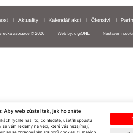
nost
Aktuality
Kalendář akcí
Členství
Partn
erecká asociace © 2026
Web by: digiONE
Nastavení cooki
: Aby web zůstal tak, jak ho znáte
kách rychle našli to, co hledáte, ušetřili spoustu
y se vám reklamy na věci, které vás nezajímají,
uhlas se zpracováním souborů cookies, tj. malých