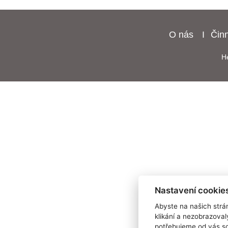
O nás
Čin
H
Nastavení cookies
Abyste na našich strán
klikání a nezobrazoval
potřebujeme od vás so