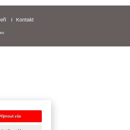
eři
Kontakt
es
Přijmout vše